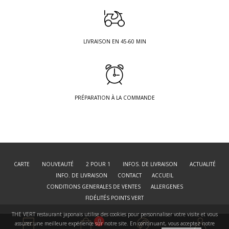
LIVRAISON EN 45-60 MIN
PRÉPARATION À LA COMMANDE
CARTE
NOUVEAUTÉ
2 POUR 1
INFOS. DE LIVRAISON
ACTUALITÉ
INFO. DE LIVRAISON
CONTACT
ACCUEIL
CONDITIONS GENERALES DE VENTES
ALLERGENES
FIDÉLITÉS POINTS VERT
THE VERT restaurant japonais utilise des cookies pour personnaliser votre visite et vous
© THE VERT
Web by JH DESIGN
0
assurer une meilleure expérience sur notre site. En continuant, vous acceptez notre
RESTAURANT JAPONAIS